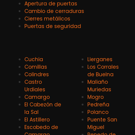
Apertura de puertas
Cambio de cerraduras
Cierres metálicos
Puertas de seguridad
Cuchia
Lierganes
Comillas
Los Corrales
Colindres
de Buelna
Castro
Maliaño
Urdiales
Muriedas
Camargo
Mogro
El Cabezón de
Pedreña
la Sal
Polanco
El Astillero
Puente San
Escobedo de
Miguel
Camargo
Renedo de