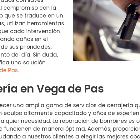
El compromiso con la
 lo que se traduce en un
s, utilizan herramientas
que cada intervención
tando daños en el
 de sus prioridades,
to del día. Sin duda,
fica una solución
de Pas
.
ería en Vega de Pas
recer una amplia gama de servicios de cerrajería 
n equipo altamente capacitado y años de experienc
ualquier necesidad. La reparación de bombines es o
re funcionen de manera óptima. Además, proporcio
dando a nuestros clientes a elegir las mejores opc