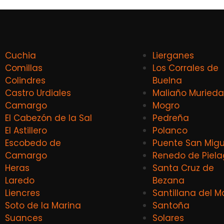
Cuchia
Lierganes
Comillas
Los Corrales de
Colindres
Buelna
Castro Urdiales
Maliaño Murieda
Camargo
Mogro
El Cabezón de la Sal
Pedreña
El Astillero
Polanco
Escobedo de
Puente San Migu
Camargo
Renedo de Piel
Heras
Santa Cruz de
Laredo
Bezana
Liencres
Santillana del M
Soto de la Marina
Santoña
Suances
Solares