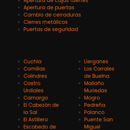
Apertura de cajas fuertes
Apertura de puertas
Cambio de cerraduras
Cierres metálicos
Puertas de seguridad
Cuchia
Lierganes
Comillas
Los Corrales
Colindres
de Buelna
Castro
Maliaño
Urdiales
Muriedas
Camargo
Mogro
El Cabezón de
Pedreña
la Sal
Polanco
El Astillero
Puente San
Escobedo de
Miguel