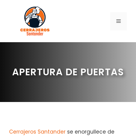
Saltar
al
contenido
MENÚ
APERTURA DE PUERTAS
Cerrajeros Santander
se enorgullece de