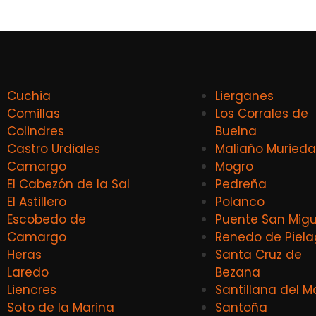
Cuchia
Lierganes
Comillas
Los Corrales de
Colindres
Buelna
Castro Urdiales
Maliaño Murieda
Camargo
Mogro
El Cabezón de la Sal
Pedreña
El Astillero
Polanco
Escobedo de
Puente San Migu
Camargo
Renedo de Piel
Heras
Santa Cruz de
Laredo
Bezana
Liencres
Santillana del M
Soto de la Marina
Santoña