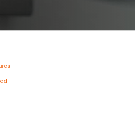
uras
dad