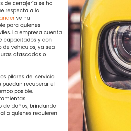
ios de cerrajería se ha
e respecta a la
tander
se ha
le para quienes
iles. La empresa cuenta
e capacitados y con
o de vehículos, ya sea
aduras atascadas o
os pilares del servicio
es puedan recuperar el
empo posible.
rramientas
go de daños, brindando
nal a quienes requieren