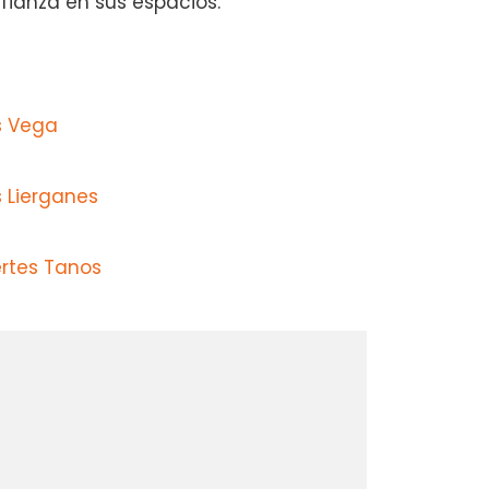
nfianza en sus espacios.
s Vega
 Lierganes
ertes Tanos