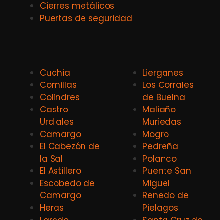
Cierres metálicos
Puertas de seguridad
Cuchia
Lierganes
Comillas
Los Corrales
Colindres
de Buelna
Castro
Maliaño
Urdiales
Muriedas
Camargo
Mogro
El Cabezón de
Pedreña
la Sal
Polanco
El Astillero
Puente San
Escobedo de
Miguel
Camargo
Renedo de
Heras
Pielagos
Laredo
Santa Cruz de