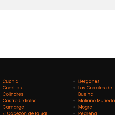
Cuchia
Lierganes
Comillas
Los Corrales de
Colindres
Buelna
Castro Urdiales
Maliaño Murieda
Camargo
Mogro
El Cabezón de la Sal
Pedreña