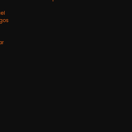
el
agos
ar