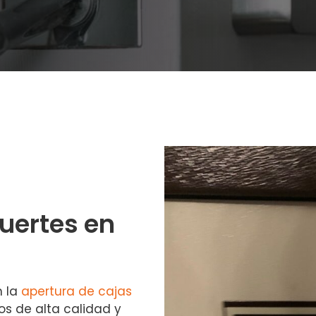
fuertes en
n la
apertura de cajas
ios de alta calidad y