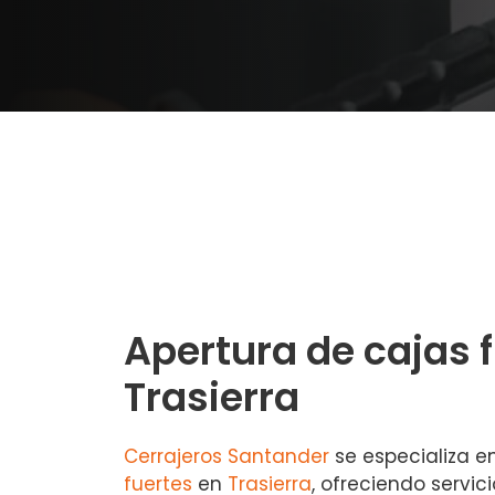
Apertura de cajas 
Trasierra
Cerrajeros Santander
se especializa e
fuertes
en
Trasierra
, ofreciendo servic