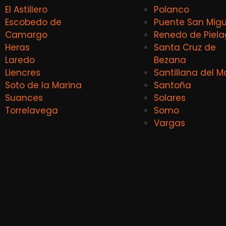
El Astillero
Polanco
Escobedo de
Puente San Migu
Camargo
Renedo de Piel
Heras
Santa Cruz de
Laredo
Bezana
Liencres
Santillana del M
Soto de la Marina
Santoña
Suances
Solares
Torrelavega
Somo
Vargas