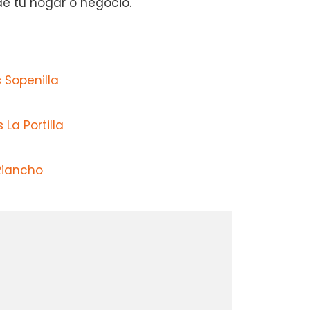
de tu hogar o negocio.
 Sopenilla
La Portilla
Riancho