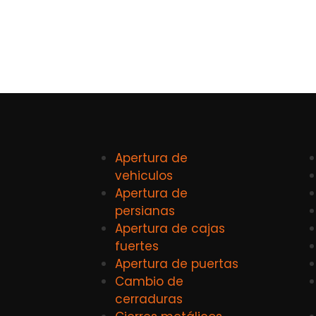
Apertura de
vehiculos
Apertura de
persianas
Apertura de cajas
fuertes
Apertura de puertas
Cambio de
cerraduras