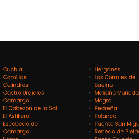
Cuchia
Lierganes
Comillas
Los Corrales de
Colindres
Buelna
Castro Urdiales
Maliaño Murieda
Camargo
Mogro
El Cabezón de la Sal
Pedreña
El Astillero
Polanco
Escobedo de
Puente San Migu
Camargo
Renedo de Piel