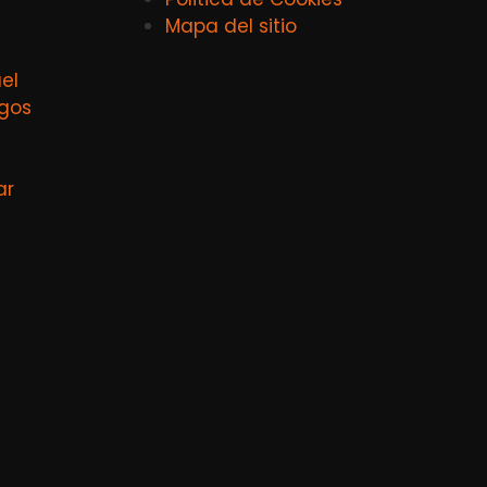
Mapa del sitio
el
agos
ar