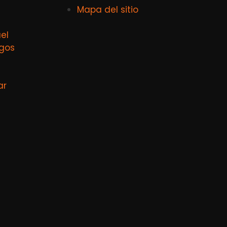
Mapa del sitio
el
agos
ar