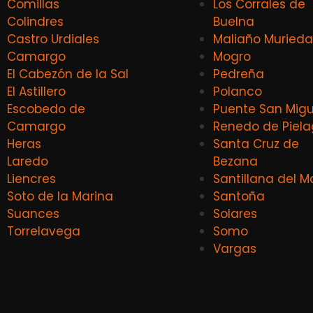
Comillas
Los Corrales de
Colindres
Buelna
Castro Urdiales
Maliaño Murieda
Camargo
Mogro
El Cabezón de la Sal
Pedreña
El Astillero
Polanco
Escobedo de
Puente San Migu
Camargo
Renedo de Piel
Heras
Santa Cruz de
Laredo
Bezana
Liencres
Santillana del M
Soto de la Marina
Santoña
Suances
Solares
Torrelavega
Somo
Vargas