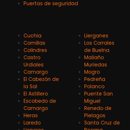
Puertas de seguridad
Cuchia
Lierganes
Comillas
Los Corrales
Colindres
de Buelna
Castro
Maliaño
Urdiales
Muriedas
Camargo
Mogro
El Cabezón de
Pedreña
la Sal
Polanco
El Astillero
Puente San
Escobedo de
Miguel
Camargo
Renedo de
Heras
Pielagos
Laredo
Santa Cruz de
Liencres
Bezana