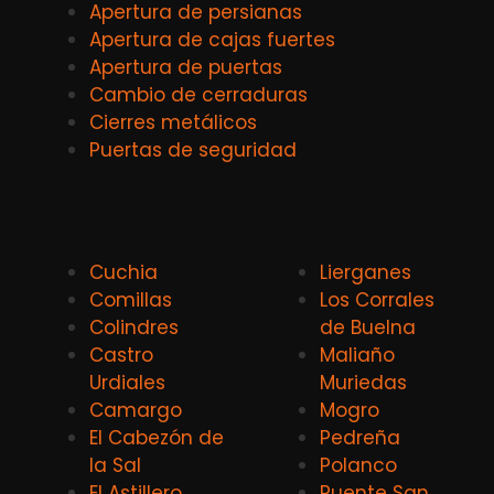
Apertura de persianas
Apertura de cajas fuertes
Apertura de puertas
Cambio de cerraduras
Cierres metálicos
Puertas de seguridad
Cuchia
Lierganes
Comillas
Los Corrales
Colindres
de Buelna
Castro
Maliaño
Urdiales
Muriedas
Camargo
Mogro
El Cabezón de
Pedreña
la Sal
Polanco
El Astillero
Puente San