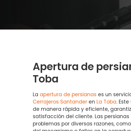
Apertura de persia
Toba
La
apertura de persianas
es un servici
Cerrajeros Santander
en
La Toba
. Este
de manera rápida y eficiente, garant
satisfacción del cliente. Las persiana
problemas por diversas razones, como
del mecanismo o fallos en la cerradur