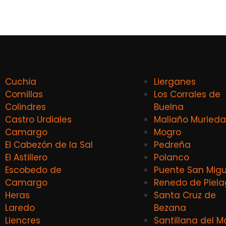
Cuchia
Lierganes
Comillas
Los Corrales de
Colindres
Buelna
Castro Urdiales
Maliaño Murieda
Camargo
Mogro
El Cabezón de la Sal
Pedreña
El Astillero
Polanco
Escobedo de
Puente San Migu
Camargo
Renedo de Piel
Heras
Santa Cruz de
Laredo
Bezana
Liencres
Santillana del M