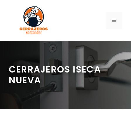
Saltar
al
contenido
MENÚ
CERRAJEROS ISECA
NUEVA