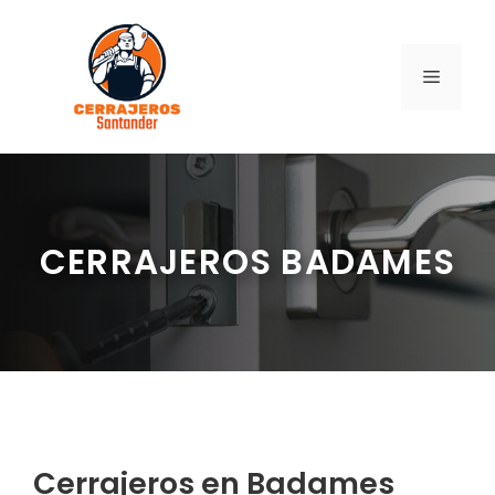
Saltar
al
contenido
MENÚ
CERRAJEROS BADAMES
Cerrajeros en Badames