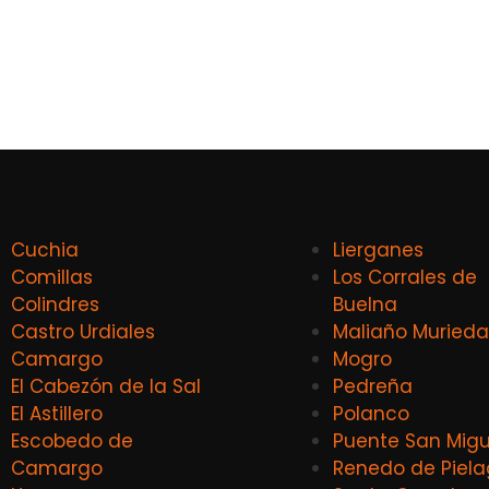
Cuchia
Lierganes
Comillas
Los Corrales de
Colindres
Buelna
Castro Urdiales
Maliaño Murieda
Camargo
Mogro
El Cabezón de la Sal
Pedreña
El Astillero
Polanco
Escobedo de
Puente San Migu
Camargo
Renedo de Piel