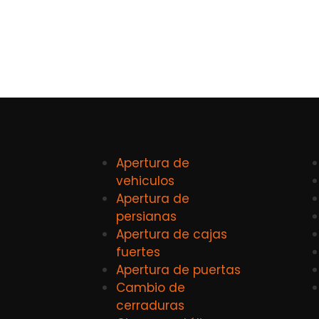
Apertura de
vehiculos
Apertura de
persianas
Apertura de cajas
fuertes
Apertura de puertas
Cambio de
cerraduras