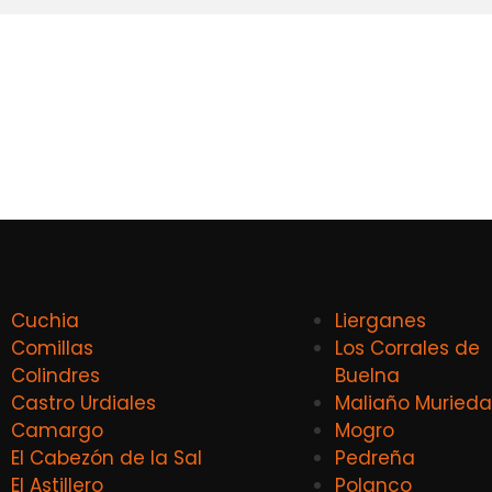
Cuchia
Lierganes
Comillas
Los Corrales de
Colindres
Buelna
Castro Urdiales
Maliaño Murieda
Camargo
Mogro
El Cabezón de la Sal
Pedreña
El Astillero
Polanco