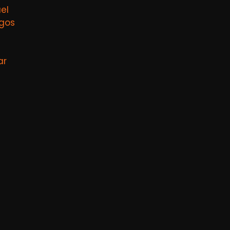
el
agos
ar