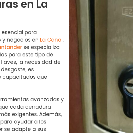
ras en La
o esencial para
s y negocios en
La Canal
.
antander
se especializa
das para este tipo de
 llaves, la necesidad de
 desgaste, es
s capacitados que
herramientas avanzadas y
 que cada cerradura
 más exigentes. Además,
para ayudar a los
or se adapte a sus