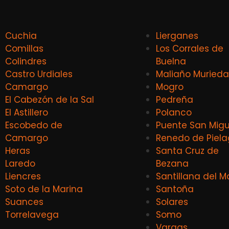
Cuchia
Lierganes
Comillas
Los Corrales de
Colindres
Buelna
Castro Urdiales
Maliaño Murieda
Camargo
Mogro
El Cabezón de la Sal
Pedreña
El Astillero
Polanco
Escobedo de
Puente San Migu
Camargo
Renedo de Piel
Heras
Santa Cruz de
Laredo
Bezana
Liencres
Santillana del M
Soto de la Marina
Santoña
Suances
Solares
Torrelavega
Somo
Vargas