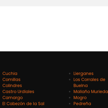
Cuchia
Lierganes
Comillas
Los Corrales de
Colindres
Buelna
Castro Urdiales
Maliaño Murieda
Camargo
Mogro
El Cabezón de la Sal
Pedreña