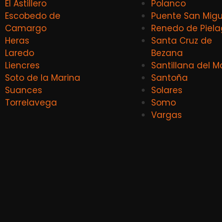
El Astillero
Polanco
Escobedo de
Puente San Migu
Camargo
Renedo de Piel
Heras
Santa Cruz de
Laredo
Bezana
Liencres
Santillana del M
Soto de la Marina
Santoña
Suances
Solares
Torrelavega
Somo
Vargas