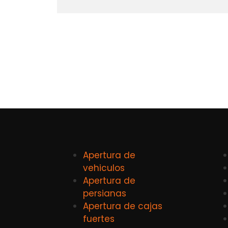
Apertura de
vehiculos
Apertura de
persianas
Apertura de cajas
fuertes