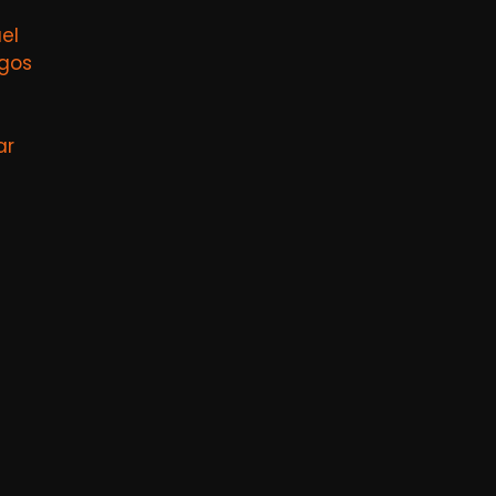
el
agos
ar