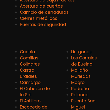
Apertura de cajas fuertes
Apertura de puertas
Cambio de cerraduras
Cierres metálicos
Puertas de seguridad
Cuchia
Lierganes
Comillas
Los Corrales
Colindres
de Buelna
Castro
Maliaño
Urdiales
Muriedas
Camargo
Mogro
El Cabezón de
Pedreña
la Sal
Polanco
El Astillero
Puente San
Escobedo de
Miguel