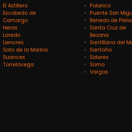
El Astillero
Polanco
Escobedo de
Puente San Migu
Camargo
Renedo de Piel
Heras
Santa Cruz de
Laredo
Bezana
Liencres
Santillana del M
Soto de la Marina
Santoña
Suances
Solares
Torrelavega
Somo
Vargas