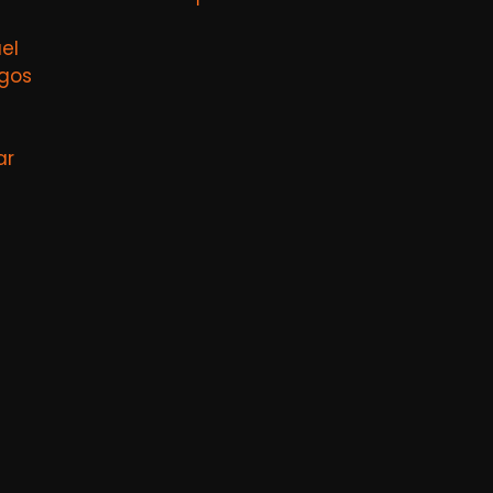
el
agos
ar