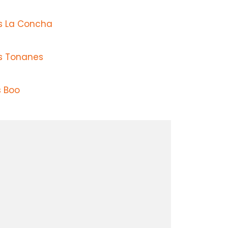
s La Concha
s Tonanes
s Boo