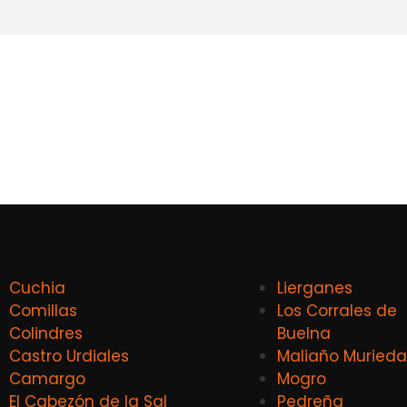
Cuchia
Lierganes
Comillas
Los Corrales de
Colindres
Buelna
Castro Urdiales
Maliaño Murieda
Camargo
Mogro
El Cabezón de la Sal
Pedreña