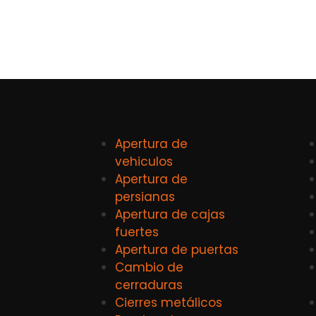
Apertura de
vehiculos
Apertura de
persianas
Apertura de cajas
fuertes
Apertura de puertas
Cambio de
cerraduras
Cierres metálicos