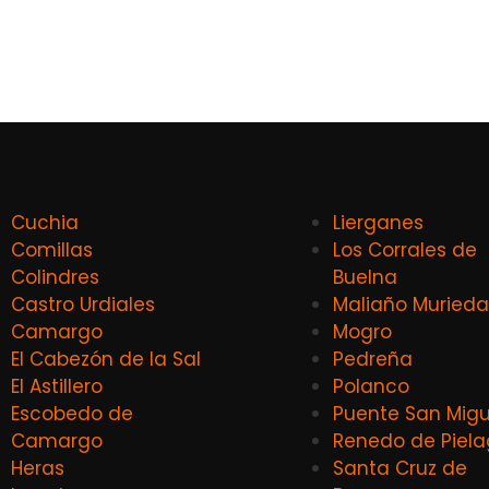
Cuchia
Lierganes
Comillas
Los Corrales de
Colindres
Buelna
Castro Urdiales
Maliaño Murieda
Camargo
Mogro
El Cabezón de la Sal
Pedreña
El Astillero
Polanco
Escobedo de
Puente San Migu
Camargo
Renedo de Piel
Heras
Santa Cruz de