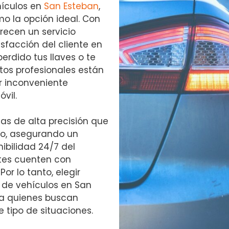
hículos en
San Esteban
,
o la opción ideal. Con
frecen un servicio
isfacción del cliente en
erdido tus llaves o te
tos profesionales están
r inconveniente
vil.
as de alta precisión que
lo, asegurando un
nibilidad 24/7 del
ntes cuenten con
r lo tanto, elegir
 de vehículos en San
ra quienes buscan
e tipo de situaciones.