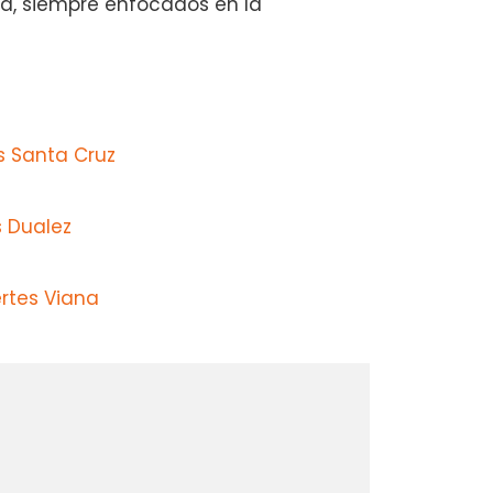
ad, siempre enfocados en la
s Santa Cruz
s Dualez
rtes Viana