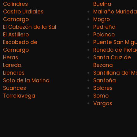
Colindres
Buelna
Castro Urdiales
Maliaño Murieda
Camargo
Mogro
El Cabezón de la Sal
Pedreña
El Astillero
Polanco
Escobedo de
Puente San Migu
Camargo
Renedo de Piel
Heras
Santa Cruz de
Laredo
Bezana
Liencres
Santillana del M
Soto de la Marina
Santoña
Suances
Solares
Torrelavega
Somo
Vargas