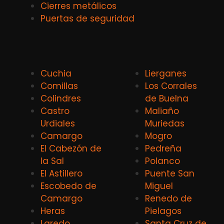
Cierres metálicos
Puertas de seguridad
Cuchia
Lierganes
Comillas
Los Corrales
Colindres
de Buelna
Castro
Maliaño
Urdiales
Muriedas
Camargo
Mogro
El Cabezón de
Pedreña
la Sal
Polanco
El Astillero
Puente San
Escobedo de
Miguel
Camargo
Renedo de
Heras
Pielagos
Laredo
Santa Cruz de