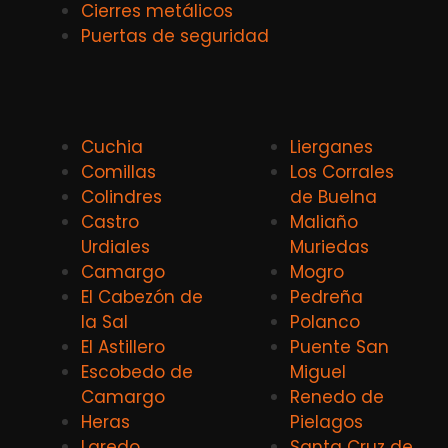
Cierres metálicos
Puertas de seguridad
Cuchia
Lierganes
Comillas
Los Corrales
Colindres
de Buelna
Castro
Maliaño
Urdiales
Muriedas
Camargo
Mogro
El Cabezón de
Pedreña
la Sal
Polanco
El Astillero
Puente San
Escobedo de
Miguel
Camargo
Renedo de
Heras
Pielagos
Laredo
Santa Cruz de