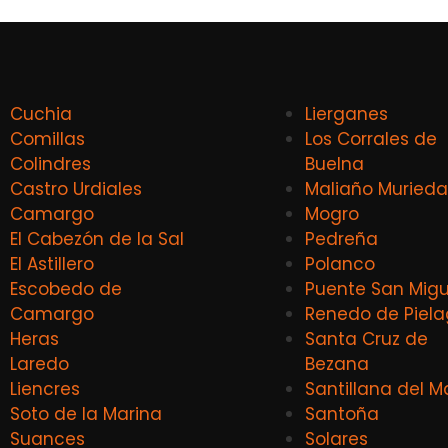
Cuchia
Lierganes
Comillas
Los Corrales de
Colindres
Buelna
Castro Urdiales
Maliaño Murieda
Camargo
Mogro
El Cabezón de la Sal
Pedreña
El Astillero
Polanco
Escobedo de
Puente San Migu
Camargo
Renedo de Piel
Heras
Santa Cruz de
Laredo
Bezana
Liencres
Santillana del M
Soto de la Marina
Santoña
Suances
Solares