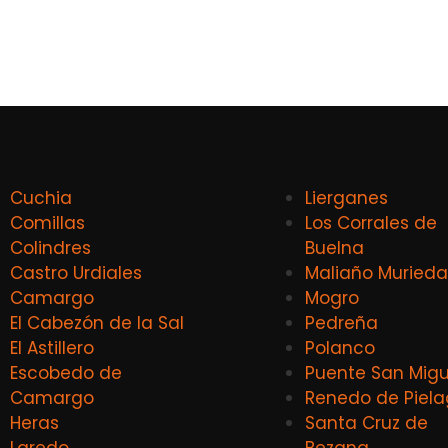
Cuchia
Lierganes
Comillas
Los Corrales de
Colindres
Buelna
Castro Urdiales
Maliaño Murieda
Camargo
Mogro
El Cabezón de la Sal
Pedreña
El Astillero
Polanco
Escobedo de
Puente San Migu
Camargo
Renedo de Piel
Heras
Santa Cruz de