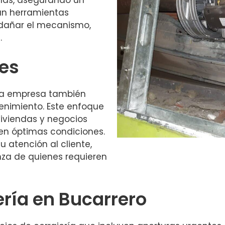
zan herramientas
 dañar el mecanismo,
.
les
 la empresa también
enimiento. Este enfoque
 viviendas y negocios
en óptimas condiciones.
 atención al cliente,
nza de quienes requieren
ería en Bucarrero