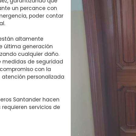
dez, garantizando que
s ante un percance con
emergencia, poder contar
l.
 están altamente
de última generación
mizando cualquier daño.
e medidas de seguridad
u compromiso con la
la atención personalizada
rajeros Santander hacen
 requieren servicios de