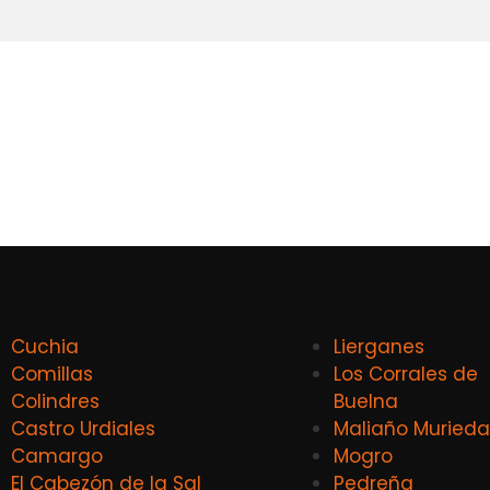
Cuchia
Lierganes
Comillas
Los Corrales de
Colindres
Buelna
Castro Urdiales
Maliaño Murieda
Camargo
Mogro
El Cabezón de la Sal
Pedreña