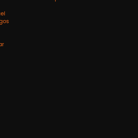
el
agos
ar