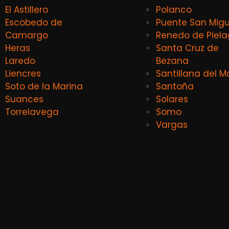
El Astillero
Polanco
Escobedo de
Puente San Migu
Camargo
Renedo de Piel
Heras
Santa Cruz de
Laredo
Bezana
Liencres
Santillana del M
Soto de la Marina
Santoña
Suances
Solares
Torrelavega
Somo
Vargas