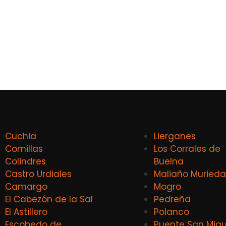
Cuchia
Lierganes
Comillas
Los Corrales de
Colindres
Buelna
Castro Urdiales
Maliaño Murieda
Camargo
Mogro
El Cabezón de la Sal
Pedreña
El Astillero
Polanco
Escobedo de
Puente San Migu