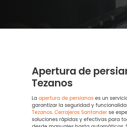
Apertura de persia
Tezanos
La
apertura de persianas
es un servici
garantizar la seguridad y funcionalid
Tezanos
.
Cerrajeros Santander
se espe
soluciones rápidas y efectivas para to
desde manuales hasta automáticas. 