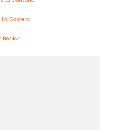
s La Montana
s La Costera
s Bedico