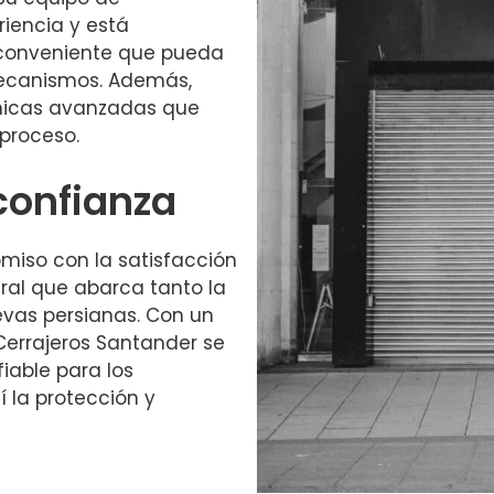
iencia y está
nconveniente que pueda
 mecanismos. Además,
cnicas avanzadas que
 proceso.
 confianza
miso con la satisfacción
gral que abarca tanto la
evas persianas. Con un
 Cerrajeros Santander se
able para los
 la protección y