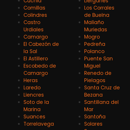
Cuchia
Lierganes
Comillas
Los Corrales
Colindres
de Buelna
Castro
Maliaño
Urdiales
Muriedas
Camargo
Mogro
El Cabezón de
Pedreña
la Sal
Polanco
El Astillero
Puente San
Escobedo de
Miguel
Camargo
Renedo de
Heras
Pielagos
Laredo
Santa Cruz de
Liencres
Bezana
Soto de la
Santillana del
Marina
Mar
Suances
Santoña
Torrelavega
Solares