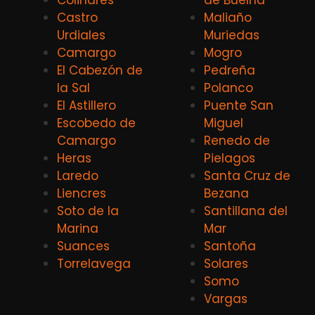
Colindres
de Buelna
Castro
Maliaño
Urdiales
Muriedas
Camargo
Mogro
El Cabezón de
Pedreña
la Sal
Polanco
El Astillero
Puente San
Escobedo de
Miguel
Camargo
Renedo de
Heras
Pielagos
Laredo
Santa Cruz de
Liencres
Bezana
Soto de la
Santillana del
Marina
Mar
Suances
Santoña
Torrelavega
Solares
Somo
Vargas