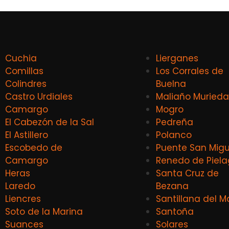
Cuchia
Lierganes
Comillas
Los Corrales de
Colindres
Buelna
Castro Urdiales
Maliaño Murieda
Camargo
Mogro
El Cabezón de la Sal
Pedreña
El Astillero
Polanco
Escobedo de
Puente San Migu
Camargo
Renedo de Piel
Heras
Santa Cruz de
Laredo
Bezana
Liencres
Santillana del M
Soto de la Marina
Santoña
Suances
Solares