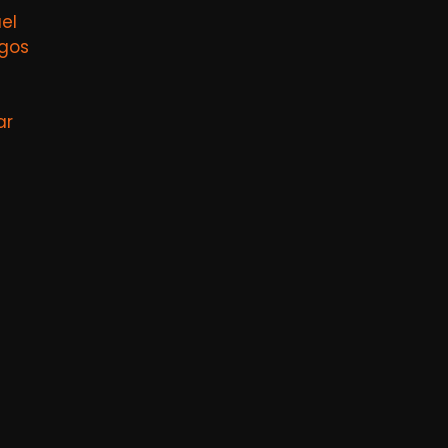
el
agos
ar