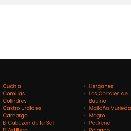
Cuchia
Lierganes
Comillas
Los Corrales de
Colindres
Buelna
Castro Urdiales
Maliaño Murieda
Camargo
Mogro
El Cabezón de la Sal
Pedreña
El Astillero
Polanco