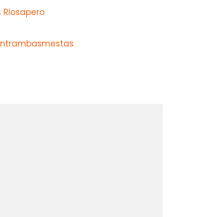
s Riosapero
 Entrambasmestas