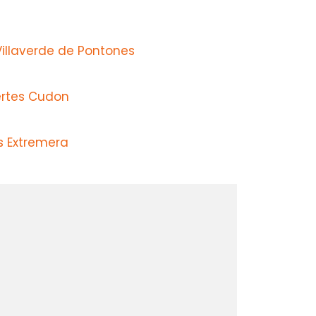
Villaverde de Pontones
ertes Cudon
s Extremera