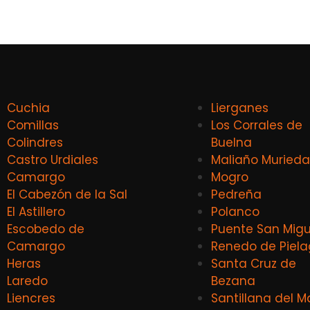
Cuchia
Lierganes
Comillas
Los Corrales de
Colindres
Buelna
Castro Urdiales
Maliaño Murieda
Camargo
Mogro
El Cabezón de la Sal
Pedreña
El Astillero
Polanco
Escobedo de
Puente San Migu
Camargo
Renedo de Piel
Heras
Santa Cruz de
Laredo
Bezana
Liencres
Santillana del M