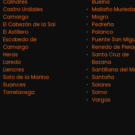
Colindres
Buelna
Castro Urdiales
Maliaño Murieda
Camargo
Mogro
El Cabezón de la Sal
Pedreña
El Astillero
Polanco
Escobedo de
Puente San Migu
Camargo
Renedo de Piel
Heras
Santa Cruz de
Laredo
Bezana
Liencres
Santillana del M
Soto de la Marina
Santoña
Suances
Solares
Torrelavega
Somo
Vargas