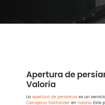
Apertura de persia
Valoria
La
apertura de persianas
es un servici
Cerrajeros Santander
en
Valoria
. Este