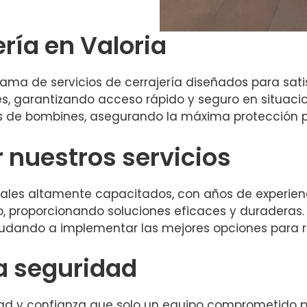
ería en Valoria
ma de servicios de cerrajería diseñados para sati
es, garantizando acceso rápido y seguro en situac
s de bombines, asegurando la máxima protección p
r nuestros servicios
les altamente capacitados, con años de experienci
o, proporcionando soluciones eficaces y duraderas
udando a implementar las mejores opciones para r
a seguridad
ridad y confianza que solo un equipo comprometido p