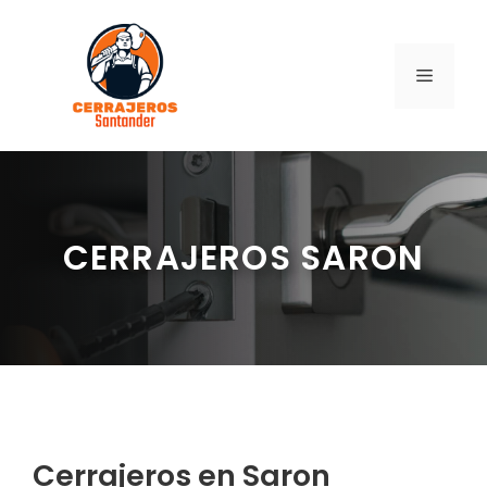
Saltar
al
contenido
MENÚ
CERRAJEROS SARON
Cerrajeros en Saron