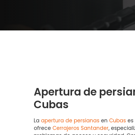
Apertura de persia
Cubas
La
apertura de persianas
en
Cubas
es 
ofrece
Cerrajeros Santander
, especial