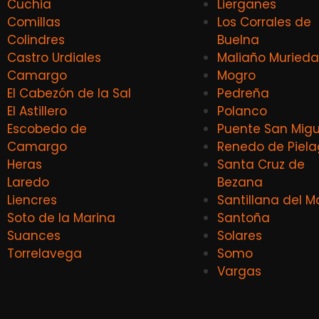
Cuchia
Lierganes
Comillas
Los Corrales de
Colindres
Buelna
Castro Urdiales
Maliaño Murieda
Camargo
Mogro
El Cabezón de la Sal
Pedreña
El Astillero
Polanco
Escobedo de
Puente San Migu
Camargo
Renedo de Piel
Heras
Santa Cruz de
Laredo
Bezana
Liencres
Santillana del M
Soto de la Marina
Santoña
Suances
Solares
Torrelavega
Somo
Vargas