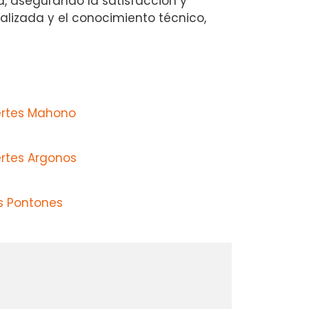
ad, asegurando la satisfacción y
alizada y el conocimiento técnico,
ertes Mahono
ertes Argonos
s Pontones