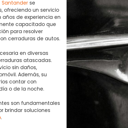
s Santander
se
s, ofreciendo un servicio
on años de experiencia en
amente capacitado que
ión para resolver
con cerraduras de autos.
cesaria en diversas
erraduras atascadas.
icio sin daños,
omóvil. Además, su
rios contar con
ía o de la noche.
ientes son fundamentales
r brindar soluciones
o
.