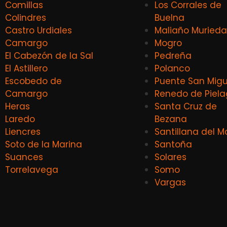
Comillas
Los Corrales de
Colindres
Buelna
Castro Urdiales
Maliaño Murieda
Camargo
Mogro
El Cabezón de la Sal
Pedreña
El Astillero
Polanco
Escobedo de
Puente San Migu
Camargo
Renedo de Piel
Heras
Santa Cruz de
Laredo
Bezana
Liencres
Santillana del M
Soto de la Marina
Santoña
Suances
Solares
Torrelavega
Somo
Vargas