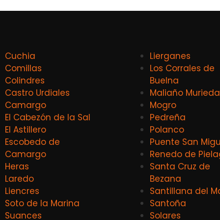
Cuchia
Lierganes
Comillas
Los Corrales de
Colindres
Buelna
Castro Urdiales
Maliaño Murieda
Camargo
Mogro
El Cabezón de la Sal
Pedreña
El Astillero
Polanco
Escobedo de
Puente San Migu
Camargo
Renedo de Piel
Heras
Santa Cruz de
Laredo
Bezana
Liencres
Santillana del M
Soto de la Marina
Santoña
Suances
Solares