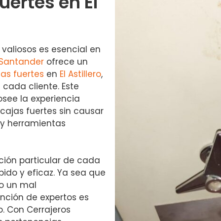
uertes en El
valiosos es esencial en
 Santander
ofrece un
as fuertes
en
El Astillero
,
cada cliente. Este
osee la experiencia
 cajas fuertes sin causar
 y herramientas
ción particular de cada
pido y eficaz. Ya sea que
 o un mal
ención de expertos es
. Con Cerrajeros