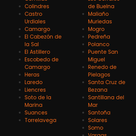
Colindres
de Buelna
Castro
Maliaño
Urdiales
Muriedas
Camargo
Mogro
El Cabezón de
Pedreña
la Sal
Polanco
El Astillero
Puente San
Escobedo de
Miguel
Camargo
Renedo de
Heras
Pielagos
Laredo
Santa Cruz de
Liencres
Bezana
Soto de la
Santillana del
Marina
Mar
Suances
Santoña
Torrelavega
Solares
Somo
Vargas