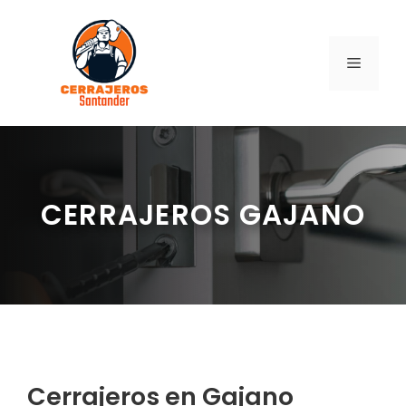
Saltar
al
contenido
MENÚ
CERRAJEROS GAJANO
Cerrajeros en Gajano