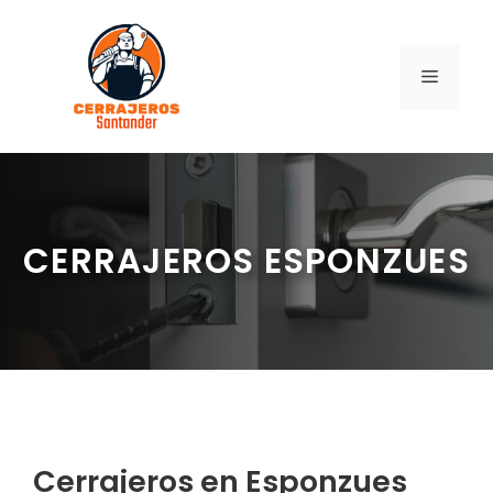
Saltar
al
contenido
MENÚ
CERRAJEROS ESPONZUES
Cerrajeros en Esponzues