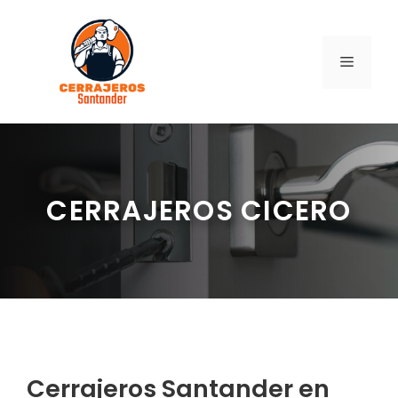
Saltar
al
contenido
MENÚ
CERRAJEROS CICERO
Cerrajeros Santander en