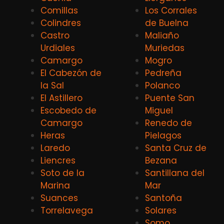
Comillas
Los Corrales
Colindres
de Buelna
Castro
Maliaño
Urdiales
Muriedas
Camargo
Mogro
El Cabezón de
Pedreña
la Sal
Polanco
El Astillero
Puente San
Escobedo de
Miguel
Camargo
Renedo de
Heras
Pielagos
Laredo
Santa Cruz de
Liencres
Bezana
Soto de la
Santillana del
Marina
Mar
Suances
Santoña
Torrelavega
Solares
Somo