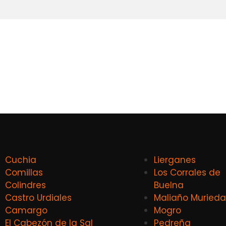
Cuchia
Lierganes
Comillas
Los Corrales de
Colindres
Buelna
Castro Urdiales
Maliaño Murieda
Camargo
Mogro
El Cabezón de la Sal
Pedreña