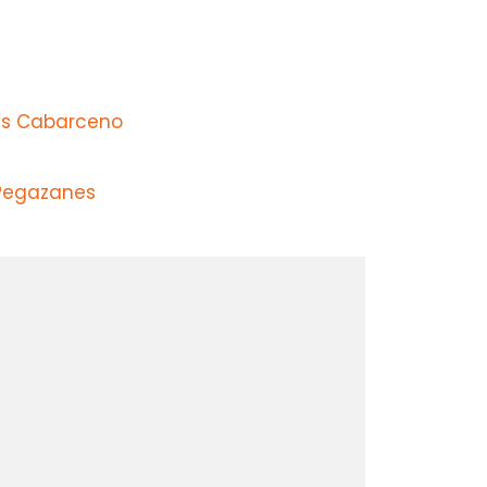
as Cabarceno
 Pegazanes