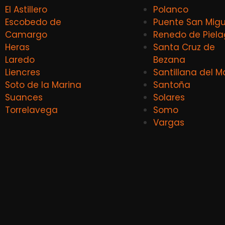
El Astillero
Polanco
Escobedo de
Puente San Migu
Camargo
Renedo de Piel
Heras
Santa Cruz de
Laredo
Bezana
Liencres
Santillana del M
Soto de la Marina
Santoña
Suances
Solares
Torrelavega
Somo
Vargas