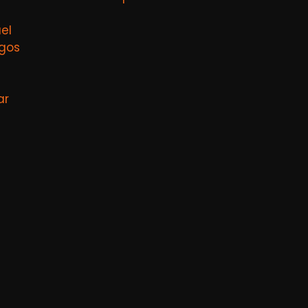
el
agos
ar