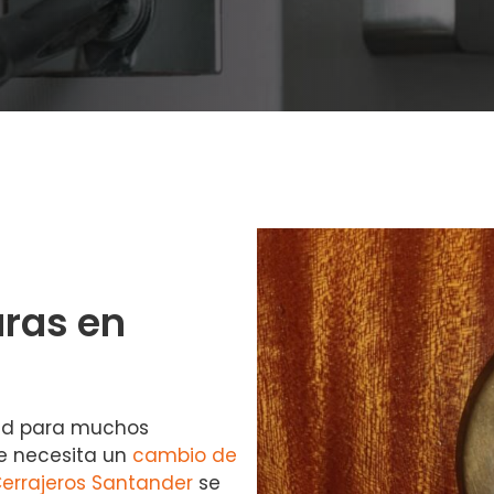
ras en
dad para muchos
se necesita un
cambio de
errajeros Santander
se