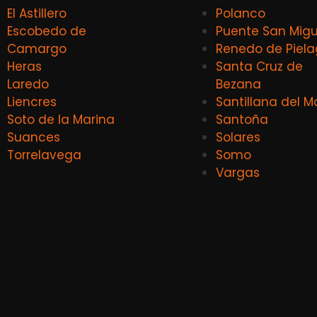
El Astillero
Polanco
Escobedo de
Puente San Migu
Camargo
Renedo de Piel
Heras
Santa Cruz de
Laredo
Bezana
Liencres
Santillana del M
Soto de la Marina
Santoña
Suances
Solares
Torrelavega
Somo
Vargas