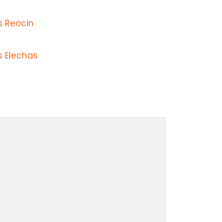
s Reocin
s Elechas