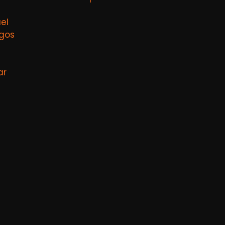
el
agos
ar