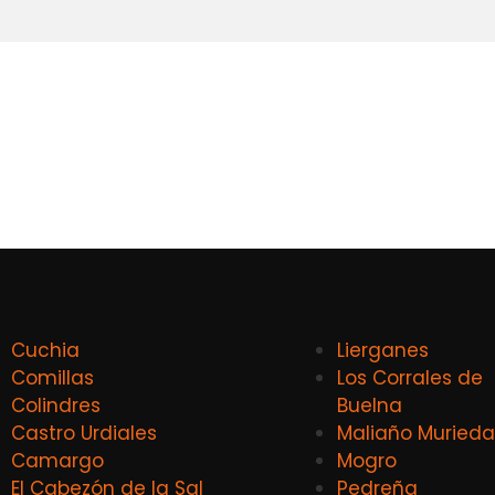
Cuchia
Lierganes
Comillas
Los Corrales de
Colindres
Buelna
Castro Urdiales
Maliaño Murieda
Camargo
Mogro
El Cabezón de la Sal
Pedreña