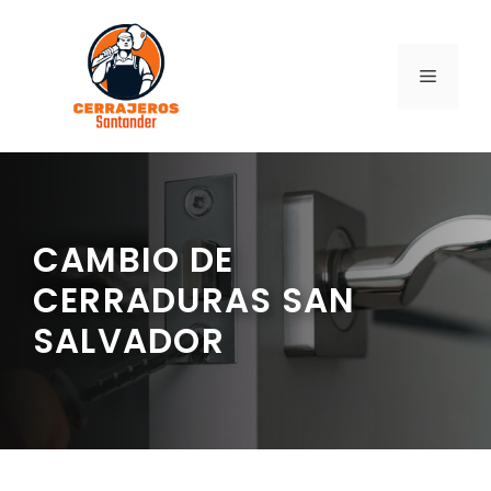
Saltar
al
contenido
MENÚ
CAMBIO DE
CERRADURAS SAN
SALVADOR